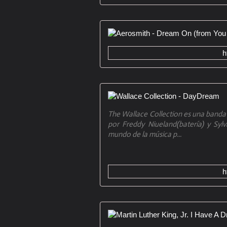
h
The Wallace Collection es una banda
por Freddy Niueland(batería) y Syl
mundo de la música p...
h