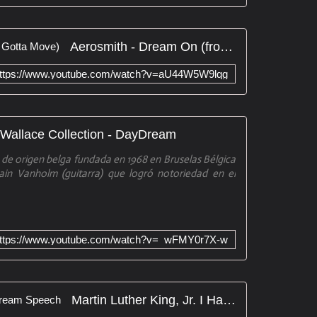
Aerosmith - Dream On (from You Gotta Move)
ttps://www.youtube.com/watch?v=aU44W5W9lqg
Wallace Collection - DayDream
 de origen belga fundada en 1968 en Bruselas Bélgica
vain Vanholm (guitarra) que logró notoriedad en el
ttps://www.youtube.com/watch?v=_wFMY0r7X-w
Martin Luther King, Jr. I Have A Dream Speech