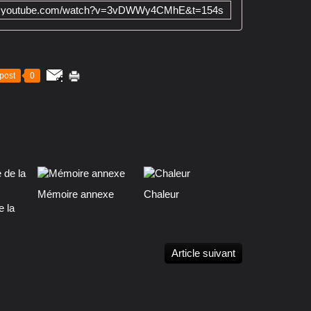
ww.youtube.com/watch?v=3vDWWy4CMhE&t=154s
post
0
Mémoire annexe
Chaleur
e la
Article suivant