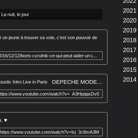
2022
2021
2020
2019
Boris Cyrulni
2018
2017
http://www.lemonde.fr/o21/article/2016/12/12/boris-cyrulnik-ce-qui-peut-aider-un-jeune-a-trouver-sa-voie-c-est-son-pouvoir-de-reve_5047373_5014018.html
2016
2015
2014
DEPECHE MODE Dream On Acoustic Intro Live in Paris
https://www.youtube.com/watch?v=_A3HpggsDv0
. ♥
https://www.youtube.com/watch?v=lsj_3c8mA3M