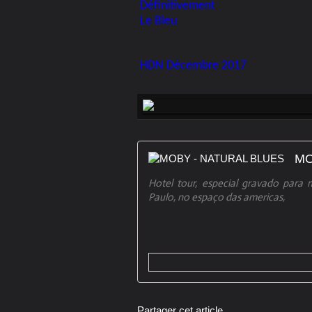
Définitivement
Le Bleu
HDN Décembre 2017
MO
Hotel tour, especial gravado para m
Paulo, no espaço das americas,
Partager cet article