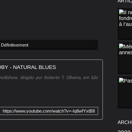
ARTI
BY - NATURAL BLUES
ultishow, dirigido por Roberto T. Oliveira, em São
https://www.youtube.com/watch?v=-Iq8wfYxtB8
ARCH