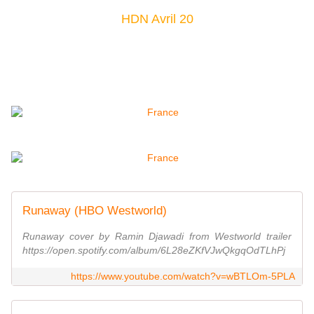
HDN Avril 20
Runaway (HBO Westworld)
Runaway cover by Ramin Djawadi from Westworld trailer
https://open.spotify.com/album/6L28eZKfVJwQkgqOdTLhPj
https://www.youtube.com/watch?v=wBTLOm-5PLA