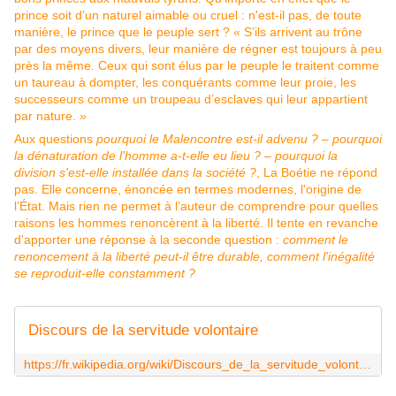
prince soit d'un naturel aimable ou cruel : n'est-il pas, de toute
manière, le prince que le peuple sert ?
S’ils arrivent au trône
par des moyens divers, leur manière de régner est toujours à peu
près la même. Ceux qui sont élus par le peuple le traitent comme
un taureau à dompter, les conquérants comme leur proie, les
successeurs comme un troupeau d’esclaves qui leur appartient
par nature.
Aux questions
pourquoi le Malencontre est-il advenu ?
–
pourquoi
la dénaturation de l'homme a-t-elle eu lieu ?
–
pourquoi la
division s'est-elle installée dans la société ?
, La Boétie ne répond
pas. Elle concerne, énoncée en termes modernes, l'origine de
l’État. Mais rien ne permet à l’auteur de comprendre pour quelles
raisons les hommes renoncèrent à la liberté. Il tente en revanche
d'apporter une réponse à la seconde question :
comment le
renoncement à la liberté peut-il être durable, comment l'inégalité
se reproduit-elle constamment ?
Discours de la servitude volontaire
https://fr.wikipedia.org/wiki/Discours_de_la_servitude_volontaire