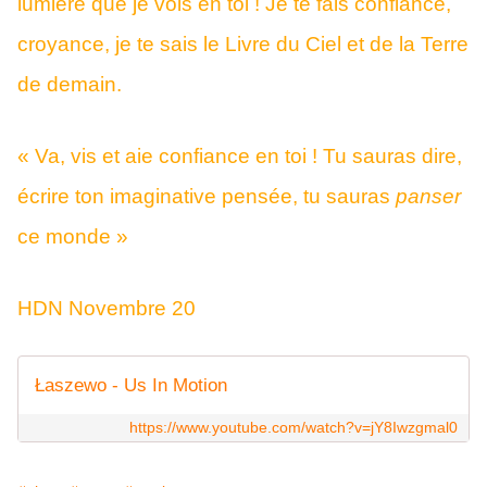
lumière que je vois en toi ! Je te fais confiance,
croyance, je te sais le Livre du Ciel et de la Terre
de demain.
« Va, vis et aie confiance en toi ! Tu sauras dire,
écrire ton imaginative pensée, tu sauras
panser
ce monde »
HDN Novembre 20
Łaszewo - Us In Motion
https://www.youtube.com/watch?v=jY8Iwzgmal0