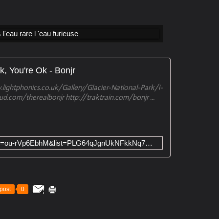
Ok, You're Ok - Bonjr
lightphonics.co.uk/Gallery/Glacier-National-Park/i-
ud.com/therealbonjr http://traktrain.com/bonjr ...
https://www.youtube.com/watch?v=ou-rVp6EbhM&list=PLG64qJgnUkNFkkNq7ml3YCC5K0PNlU9Ij&index=1
post
0