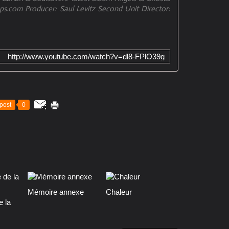
lops.com Producer: Saul Levitz Second Unit Director:
http://www.youtube.com/watch?v=dl8-FPlO39g
post
0
Mémoire annexe
Chaleur
e la