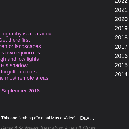
2022
2021
2020
2019
otography is a paradox
2018
Get there first
men or landscapes
2017
his own equinoxes
2016
high and low lights
2015
His shadow
 forgotten colors
2014
the most remote areas
September 2018
Dave Gahan & Soulsavers - All of This and Nothing (Original Music Video)
 Gahan & Soulsavers' latest album Angels & Ghosts.