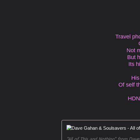
Travel ph
Not 
But 
Its 
His
Of self 
HDN 
"All of This and Nothing" from Dave