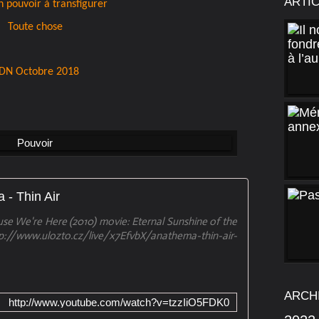
ARTI
 pouvoir à transfigurer
Toute chose
DN Octobre 2018
 - Thin Air
e We're Here (2010) movie: Eternal Sunshine of the
p://www.ulozto.cz/live/x7EfvbX/anathema-thin-air-
ARCH
http://www.youtube.com/watch?v=tzzIiO5FDK0