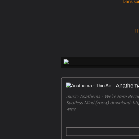
Dans son
H
Anathema
music: Anathema - We're Here Becaus
Spotless Mind (2004) download: htt
wmv