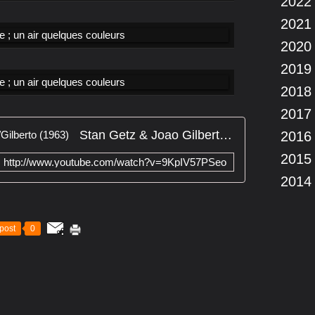
2022
2021
2020
2019
2018
2017
Stan Getz & Joao Gilberto - Getz/Gilberto (1963)
2016
2015
http://www.youtube.com/watch?v=9KpIV57PSeo
2014
post
0