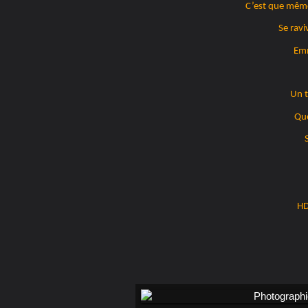
C’est que même 
Se ravi
Em
Un 
Que
HD