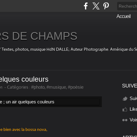
Accueil
S DE CHAMPS
fini " Textes, photos, musique HdN DALLE; Auteur Photographe. Amérique du 
uelques couleurs
SUIVE
01
-
Catégories :
,
,
#photo
#musique
#poèsie
Sui
Lik
Voi
de bien avec la bossa nova,