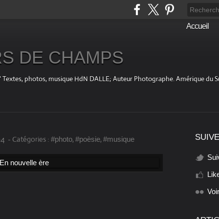
Accueil
S DE CHAMPS
fini " Textes, photos, musique HdN DALLE; Auteur Photographe. Amérique du 
SUIVE
04
-
Catégories :
,
,
#photo
#poèsie
#musique
Sui
Lik
Voi