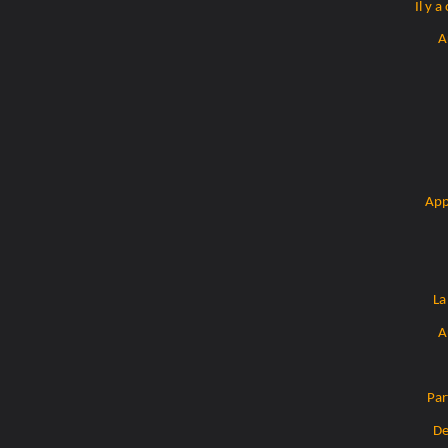
Il y a
A
App
La
A
Par
De