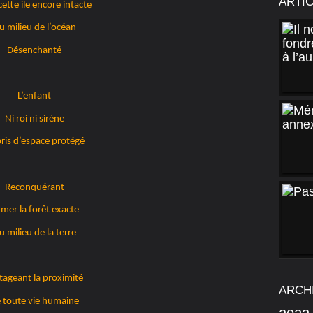
ARTI
 cette ile encore intacte
u milieu de l’océan
Désenchanté
L’enfant
Ni roi ni sirène
ris d’espace protégé
Reconquérant
 mer la forêt exacte
u milieu de la terre
tageant la proximité
ARCH
 toute vie humaine