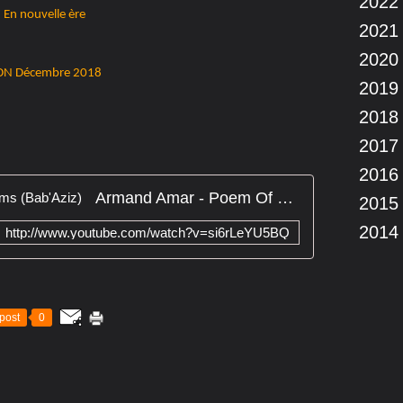
2022
En nouvelle ère
2021
2020
DN Décembre 2018
2019
2018
2017
2016
Armand Amar - Poem Of The Atoms (Bab'Aziz)
2015
2014
http://www.youtube.com/watch?v=si6rLeYU5BQ
post
0