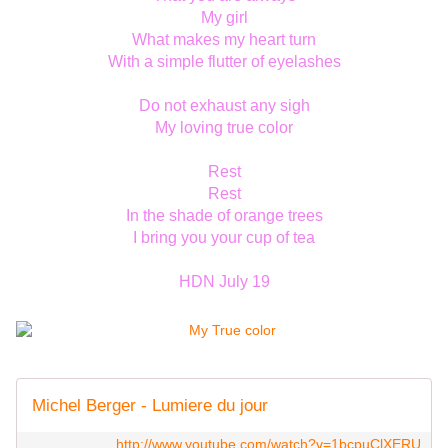
My girl
What makes my heart turn
With a simple flutter of eyelashes
Do not exhaust any sigh
My loving true color
Rest
Rest
In the shade of orange trees
I bring you your cup of tea
HDN July 19
Michel Berger - Lumiere du jour
http://www.youtube.com/watch?v=1bcpuClXERU