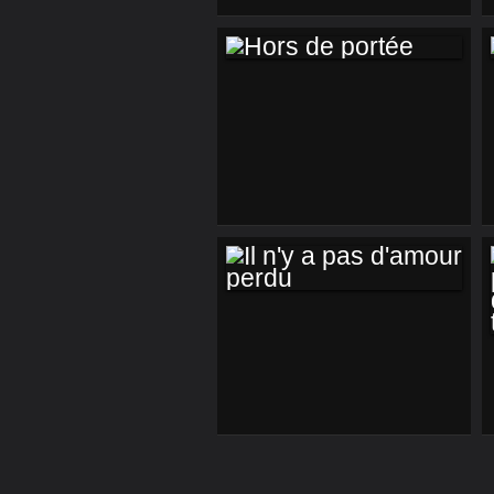
COLT AND CROSS
ARE THE ONLY
SOCIAL SECURITY (
2/7)
HORS DE PORTÉE
IL N'Y A PAS
D'AMOUR PERDU