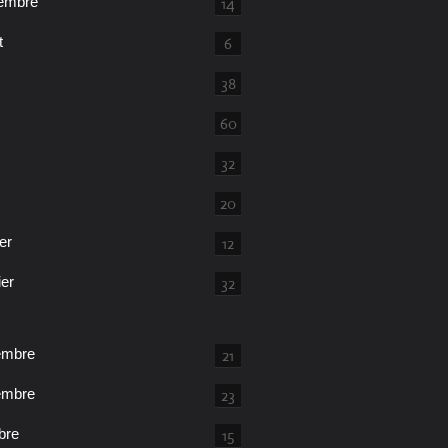
embre
14
t
6
38
60
32
20
er
12
ier
32
embre
21
embre
23
bre
15