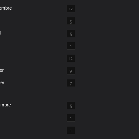
embre
12
5
t
5
1
12
er
9
ier
7
embre
5
1
1