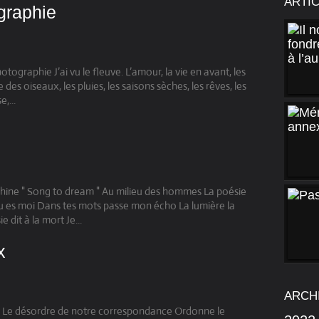
ARTI
ographie
hotographie J’ai vu le fleuve. L’amour, la vie en avant, les
e des oiseaux, les pluies, les saisons sèches, les rêves, les
,...
chine " Song to dream " Au milieu des hommes La poésie
Oui tu es moi Dans tes mots passe mon écho La lumière la
e dit à la mort Je...
x
ARCH
ce" Le désordre de notre correspondance Ordonne le