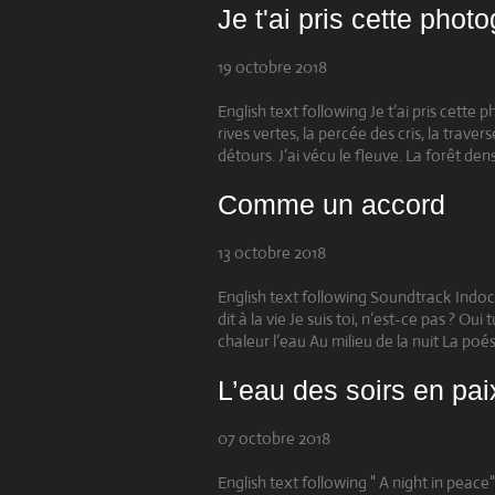
Je t'ai pris cette phot
19 octobre 2018
English text following Je t’ai pris cette p
rives vertes, la percée des cris, la travers
détours. J’ai vécu le fleuve. La forêt dense
Comme un accord
13 octobre 2018
English text following Soundtrack Indo
dit à la vie Je suis toi, n’est-ce pas ? 
chaleur l’eau Au milieu de la nuit La poési
L’eau des soirs en pai
07 octobre 2018
English text following " A night in pea