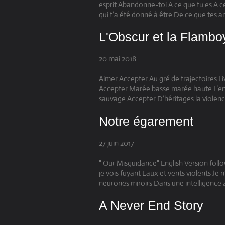
esprit Abandonne-toi A ce que tu es A c
qui t’a été donné à être De ce que tes an
L'Obscur et la Flamb
20 mai 2018
Aimer Accepter Au gré de trajectoires Liv
Accepter Marée basse marée haute L’enf
sauvage Accepter D’héritages la violenc
Notre égarement
27 juin 2017
" Our Misguidance" English Version fol
je vois fuyant Eaux et vents violents Je
neurones miroirs Dans une intelligence art
A Never End Story