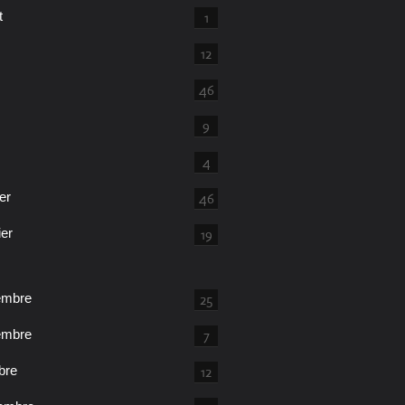
t
1
12
46
9
4
er
46
ier
19
embre
25
embre
7
bre
12