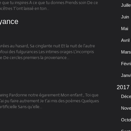
e que tu inspires A ce que tu donnes Prends soin De ce
Juille
cêtres T’ont laissé en ton...
Juin
oyance
Mai
Avril
rées au hasard, Sa cinglante nuit Et la nuit de l’autre
oui des fulgurances Les intimes orages L’incompris
Mars
e De cercles premiers la provenance...
Févri
Janv
2017
lowing Pardonne notre égarement Mon enfant , Toi que
Déc
 n’ai pu faire autrement Je t’ai mis des poèmes Quelques
ificielle Sans qu’elle...
Nov
Octo