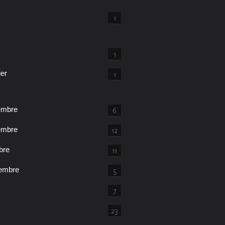
1
1
ier
1
embre
6
embre
12
bre
11
embre
5
7
23