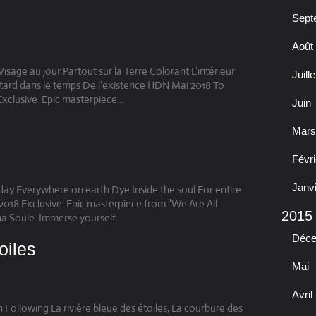
Sept
Août
sage au jour Partout sur la Terre Colorant L’intérieur
Juille
à tard dans le temps De l’existence HDN Mai 2018 To
xclusive. Epic masterpiece...
Juin
Mars
Févri
Janv
 day Everywhere on earth Dye Inside the soul For entire
2018 Exclusive. Epic masterpiece from "We Are All
2015
na Soule. Immerse yourself...
Déc
oiles
Mai
Avril
on Following La rivière bleue des étoiles, La courbure des