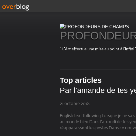
PROFONDEUR
" L'Art effectue une mise au point à l'in
Top articles
Par l'amande de tes y
21 octobre 2018
English text following Lorsque je ne s
au monde bleu Dans l’arrondi de tes yeux
réapparaissent les pestes Dans ce nouv