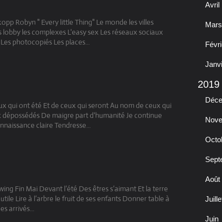
Avril
pp Robyn " Every little Thing" Le monde les villes
Mars
Les lobby les complexes L'easy sex Les réseaux sociaux
Les photocopiés Les places...
Févri
Janv
2019
Déc
x qui ont été Et de ceux qui seront Au nom de ceux qui
ux dépossédés De maigre part d'humanité Je continue
Nov
nnaissance claire Tendresse...
Octo
Sept
Août
wing Fin Mai Devant l’été Des êtres s’aimant Et la terre
utile Lire à l’arbre le fruit de ses enfants Donner table à
Juille
s arrivés...
Juin