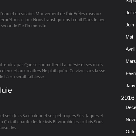
Sept
Juille
l’eau et du solaire, Mouvement de l’air Frêles roseaux
erprétons le jour Nous transfigurons la nuit Dans le peu
Juin
 seconde De l’immensité...
Mai
Avril
Mars
’attendez pas Que se soumettent La poésie et ses mots
ieux et aux maitres Ne plait guère Ce vivre sans laisse
Févri
Là où serait faiblesse...
Janv
luie
2016
Déc
ics et ses flocs Sa chaleur et ses pébroques Ses flaques et
Nov
Ça fait chanter les kikiwis Et vrombir les colibris Sous
ause des...
Octo