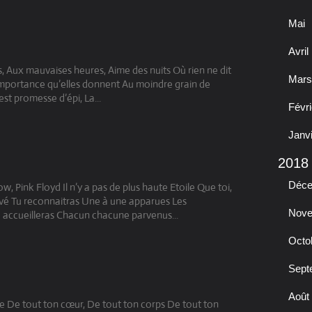
Mai
Avril
is, Aux mauvaises heures, Aime des nuits Où rien ne dit
Mars
L’importance qu’elles donnent Au moindre grain de
est promesse d’épi, La...
Févri
Janv
2018
Déc
, Pink Floyd Il n’y a pas de plus haute Etoile Que toi,
rivé Tu reconnaitras Une à une apparues Les
Nov
u accueilleras Chacun chacune parvenus...
Octo
Sept
Août
ime De tout ton cœur, De tout ton corps De tout ton