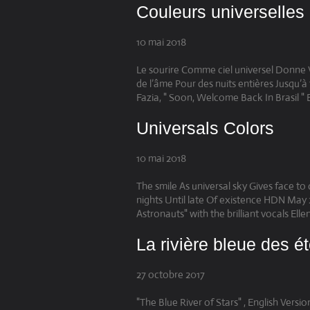
Couleurs universelles
10 mai 2018
Le sourire Comme ciel universel Donne Vi
de l’âme Pour des nuits entières Jusqu’
Fazia, " Soon, Welcome Back In Brasil " E
Universals Colors
10 mai 2018
The smile As universal sky Gives face to
nights Until late Of existence HDN May 
Astronauts" with the brilliant vocals Elle
La rivière bleue des ét
27 octobre 2017
"The Blue River of Stars" , English Versi