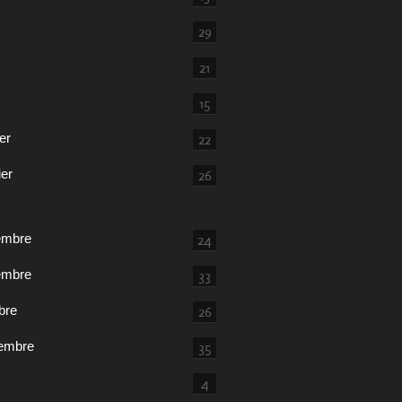
29
21
15
er
22
ier
26
embre
24
embre
33
bre
26
embre
35
4