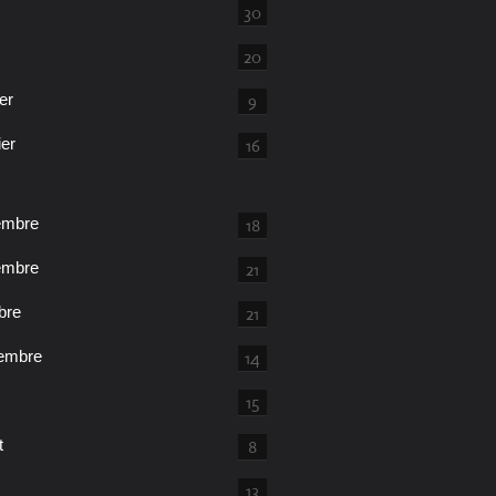
30
20
er
9
ier
16
embre
18
embre
21
bre
21
embre
14
15
t
8
13