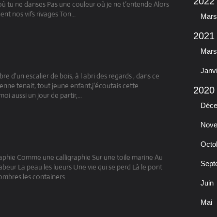
2022
ù tu ne danses Pas une couleur où je ne t’entende Alors
ent nos vifs rivages Ton...
Mars
2021
Mars
Janv
 d'un escalier de bois, à l abri des regards , dans ce
nne tenait, tout jeune enfant,j'écoutais cette
2020
i aussi un jour de partir,...
Déc
Nov
Octo
raphie Comme une calligraphie Sur une toile marine Au
Sept
 labeur La peau les lueurs Une vie qui se perd Là le pont
 ombres les containers...
Juin
Mai